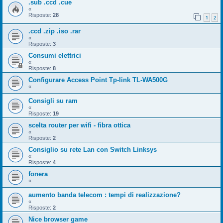
.sub .ccd .cue
«
Risposte:
28
1
2
.ccd .zip .iso .rar
«
Risposte:
3
Consumi elettrici
«
Risposte:
8
Configurare Access Point Tp-link TL-WA500G
«
Consigli su ram
«
Risposte:
19
scelta router per wifi - fibra ottica
«
Risposte:
2
Consiglio su rete Lan con Switch Linksys
«
Risposte:
4
fonera
«
aumento banda telecom : tempi di realizzazione?
«
Risposte:
2
Nice browser game