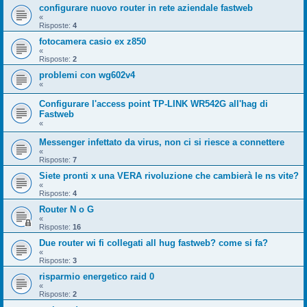
configurare nuovo router in rete aziendale fastweb
«
Risposte:
4
fotocamera casio ex z850
«
Risposte:
2
problemi con wg602v4
«
Configurare l'access point TP-LINK WR542G all'hag di
Fastweb
«
Messenger infettato da virus, non ci si riesce a connettere
«
Risposte:
7
Siete pronti x una VERA rivoluzione che cambierà le ns vite?
«
Risposte:
4
Router N o G
«
Risposte:
16
Due router wi fi collegati all hug fastweb? come si fa?
«
Risposte:
3
risparmio energetico raid 0
«
Risposte:
2