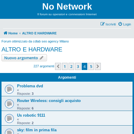
No Network
Il forum su operatori e connessioni Internet
Iscriviti
Login
Home
ALTRO E HARDWARE
Forum ottimizzato da
cdlab seo agency Milano
ALTRO E HARDWARE
Nuovo argomento
1
2
3
4
5
Precedente
Prossimo
227 argomenti
Argomenti
Problema dvd
«
Risposte:
3
Router Wireless: consigli acquisto
«
Risposte:
6
Us robotic 9111
«
Risposte:
2
sky: film in prima fila