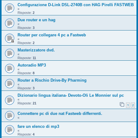
Configurazione D-Link DSL-2740B con HAG Pirelli FASTWEB
«
Risposte:
2
Due router e un hag
«
Risposte:
3
Router per collegare 4 pc a Fastweb
«
Risposte:
2
Masterizzatore dvd.
«
Risposte:
11
Autoradio MP3
«
Risposte:
8
Router a Rischio Drive-By Pharming
«
Risposte:
3
Dizionario lingua italiana- Devoto-Oli Le Monnier sul pc
«
Risposte:
21
1
2
Connettere pc di due nat Fastweb differrenti.
«
fare un elenco di mp3
«
Risposte:
4