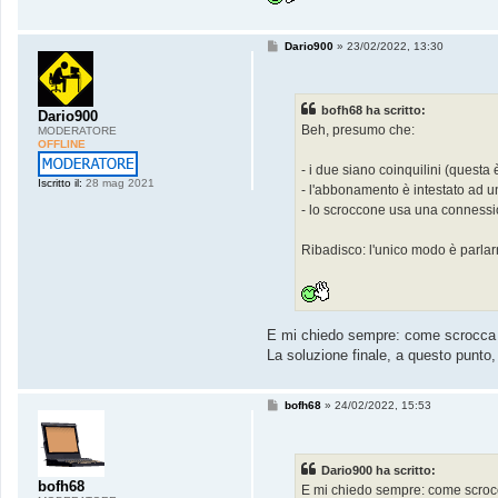
M
Dario900
»
23/02/2022, 13:30
e
s
s
a
bofh68 ha scritto:
g
Dario900
g
Beh, presumo che:
MODERATORE
i
OFFLINE
o
- i due siano coinquilini (questa
Iscritto il:
28 mag 2021
- l'abbonamento è intestato ad un
- lo scroccone usa una connessio
Ribadisco: l'unico modo è parlarn
E mi chiedo sempre: come scrocca un
La soluzione finale, a questo punto,
M
bofh68
»
24/02/2022, 15:53
e
s
s
a
Dario900 ha scritto:
g
bofh68
g
E mi chiedo sempre: come scrocca
i