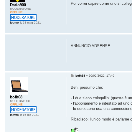
a
Poi vorrei capire come uno si collega
g
Dario900
g
MODERATORE
i
OFFLINE
o
Iscritto il:
28 mag 2021
ANNUNCIO ADSENSE
M
bofh68
»
20/02/2022, 17:49
e
s
s
Beh, presumo che:
a
g
bofh68
g
- i due siano coinquilini (questa è u
i
MODERATORE
- l'abbonamento è intestato ad uno de
o
OFFLINE
- lo scroccone usa una connessione 
Iscritto il:
15 dic 2021
Ribadisco: l'unico modo è parlarne co