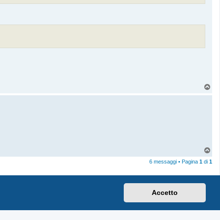
T
o
p
6 messaggi • Pagina
1
di
1
Accetto