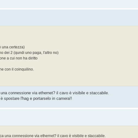
 è una certezza)
o dei 2 (qundi uno paga, l'altro no)
ne a cui non ha diritto
e con il coinquilino.
a connessione via ethernet? il cavo è visibile e staccabile.
 è spostare l'hag e portarselo in camera!!
 una connessione via ethernet? il cavo è visibile e staccabile.