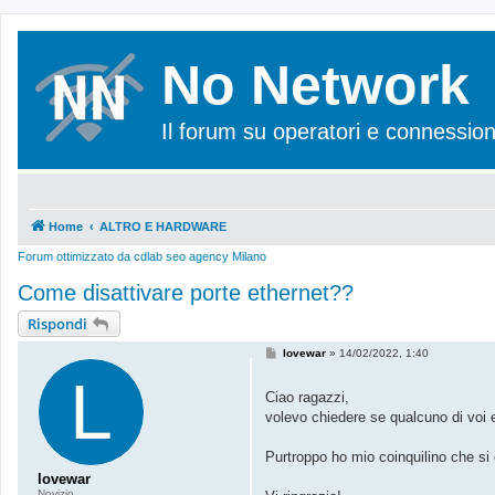
No Network
Il forum su operatori e connession
Home
ALTRO E HARDWARE
Forum ottimizzato da
cdlab seo agency Milano
Come disattivare porte ethernet??
Rispondi
M
lovewar
»
14/02/2022, 1:40
e
L
s
s
Ciao ragazzi,
a
volevo chiedere se qualcuno di voi e
g
g
i
Purtroppo ho mio coinquilino che s
o
lovewar
Novizio