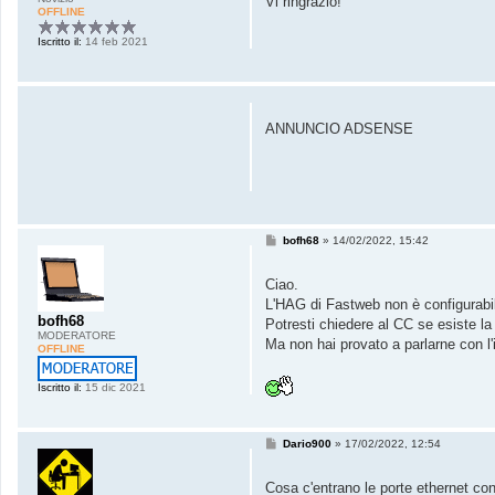
Vi ringrazio!
OFFLINE
Iscritto il:
14 feb 2021
ANNUNCIO ADSENSE
M
bofh68
»
14/02/2022, 15:42
e
s
s
Ciao.
a
L'HAG di Fastweb non è configurabil
g
bofh68
g
Potresti chiedere al CC se esiste la 
i
MODERATORE
Ma non hai provato a parlarne con l'
o
OFFLINE
Iscritto il:
15 dic 2021
M
Dario900
»
17/02/2022, 12:54
e
s
s
Cosa c'entrano le porte ethernet con 