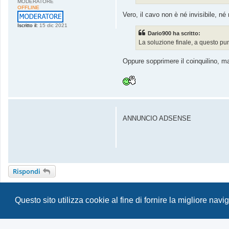
MODERATORE
o
OFFLINE
Vero, il cavo non è né invisibile, né
Iscritto il:
15 dic 2021
Dario900 ha scritto:
La soluzione finale, a questo pun
Oppure sopprimere il coinquilino, 
ANNUNCIO ADSENSE
Rispondi
Torna a “ALTRO E HARDWARE”
Questo sito utilizza cookie al fine di fornire la migliore nav