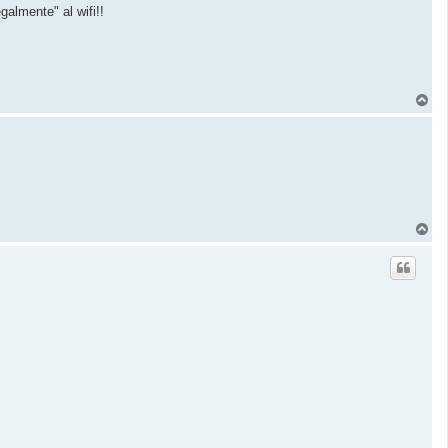
galmente" al wifi!!
T
o
p