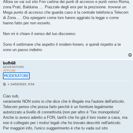
g
Allora se vai sul sito Fon cartina dei punti di accesso e punti verso Roma,
i
zona Prati, Balduina .... Piazzale degli eroi per la prezisione. troverai un
o
Mega punto di accesso che guarda caso è la centrale telefonica Telecom
di Zona..... Ora spiegami come loro hanno aggirato la legge o come
hanno fatto per non esserlo.
Non mi è chiaro il senso del tuo discoreso.
Sono 4 settimane che aspetto il modem-fonero, e quindi rispetto a te
sono un passo indietro.
bofh68
MODERATORE
OFFLINE
M
»
14/02/2022, 9:54
e
s
s
Ciao sub,
a
veramente NON sono io che dice che è illegale ma l'autore dell'articolo.
g
g
Telecom penso che possa farlo perchè è un fornitore legalmente
i
autorizzato a livello di connettività (non per altro è "l'ex monopolista".
o
Anche io avevo aderito a FON, tant'è che ho già il loro router a casa, ma
non è collegato per i motivi legali che ho trovato descritti nell'articolo.
Per maggiori info, l'unico suggerimento è che tu vada sul sito