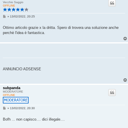
Vecchio Saggio
OFFLINE
M
»
13/02/2022, 20:25
e
s
s
Ottimo articolo grazie x la dritta. Spero di trovera una soluzione anche
a
perchè l'idea è fantastica.
g
g
i
o
ANNUNCIO ADSENSE
subpanda
MODERATORE
OFFLINE
M
»
13/02/2022, 20:30
e
s
s
Bofh ... non capisco.... dici illegale....
a
g