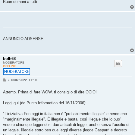
Buon domani a tutti.
ANNUNCIO ADSENSE
bofh68
MODERATORE
OFFLINE
M
»
13/02/2022, 11:19
e
s
s
Attento. Prima di fare WOW, ti consiglio di dire OCIO!
a
g
g
Leggi qui (da Punto Informatico del 16/11/2006):
i
o
"L'iniziativa Fon oggi in italia non è "probabilmente illegale" e nemmeno
"marginalmente illegale". È illegale e basta, così illegale che lo puo'
vedere chiunque leggendosi due articoli di legge, anche senza l'ausilio di
un legale. Illegale sotto ben due leggi diverse (legge Gasparri e decreto