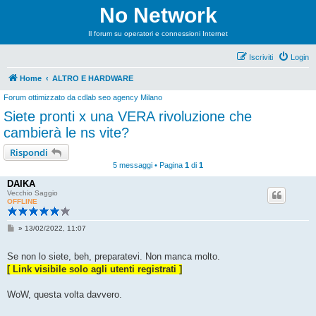
No Network
Il forum su operatori e connessioni Internet
Iscriviti
Login
Home
ALTRO E HARDWARE
Forum ottimizzato da
cdlab seo agency Milano
Siete pronti x una VERA rivoluzione che
cambierà le ns vite?
Rispondi
5 messaggi • Pagina
1
di
1
DAIKA
Vecchio Saggio
OFFLINE
M
»
13/02/2022, 11:07
e
s
s
Se non lo siete, beh, preparatevi. Non manca molto.
a
[ Link visibile solo agli utenti registrati ]
g
g
i
WoW, questa volta davvero.
o