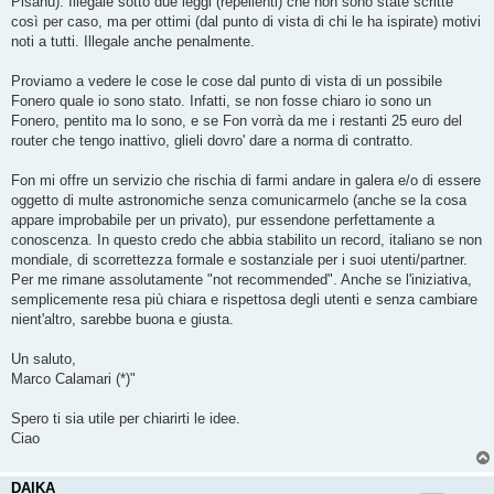
Pisanu). Illegale sotto due leggi (repellenti) che non sono state scritte
così per caso, ma per ottimi (dal punto di vista di chi le ha ispirate) motivi
noti a tutti. Illegale anche penalmente.
Proviamo a vedere le cose le cose dal punto di vista di un possibile
Fonero quale io sono stato. Infatti, se non fosse chiaro io sono un
Fonero, pentito ma lo sono, e se Fon vorrà da me i restanti 25 euro del
router che tengo inattivo, glieli dovro' dare a norma di contratto.
Fon mi offre un servizio che rischia di farmi andare in galera e/o di essere
oggetto di multe astronomiche senza comunicarmelo (anche se la cosa
appare improbabile per un privato), pur essendone perfettamente a
conoscenza. In questo credo che abbia stabilito un record, italiano se non
mondiale, di scorrettezza formale e sostanziale per i suoi utenti/partner.
Per me rimane assolutamente "not recommended". Anche se l'iniziativa,
semplicemente resa più chiara e rispettosa degli utenti e senza cambiare
nient'altro, sarebbe buona e giusta.
Un saluto,
Marco Calamari (*)"
Spero ti sia utile per chiarirti le idee.
Ciao
DAIKA