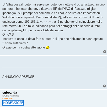
Un'altra cosa:il router mi serve per poter connettere 4 pc a fastweb; in giro
sui forum ho letto che devo ricavare l'IP dell'HAG di Fastweb (digito
ipconfig/all sul prompt dei comandi e ce l'ho),lo scrivo alle impostazioni
WAN del router (quando l'avrò installato:P),nelle impostazioni LAN metto
qualcosa come 192.168.1.>< >< ><, ai 2 pc che vorrei coinvolgere nella
rete metto un IP simile indicando però nei settaggi delle schede di rete,
come gateway,l'IP per la rete LAN del router.
O no?:S
Inoltre:sta cosa la devo fare su tutti e 4 i pc che abbiamo in casa oppure
2 sono sufficienti?
Grazie per la vostra attenzione
ANNUNCIO ADSENSE
subpanda
MODERATORE
OFFLINE