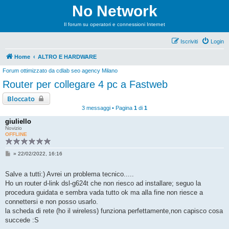
No Network
Il forum su operatori e connessioni Internet
Iscriviti
Login
Home
ALTRO E HARDWARE
Forum ottimizzato da
cdlab seo agency Milano
Router per collegare 4 pc a Fastweb
Bloccato
3 messaggi • Pagina
1
di
1
giuliello
Novizio
OFFLINE
M
»
22/02/2022, 16:16
e
s
s
Salve a tutti:) Avrei un problema tecnico.....
a
Ho un router d-link dsl-g624t che non riesco ad installare; seguo la
g
g
procedura guidata e sembra vada tutto ok ma alla fine non riesce a
i
connettersi e non posso usarlo.
o
la scheda di rete (ho il wireless) funziona perfettamente,non capisco cosa
succede :S