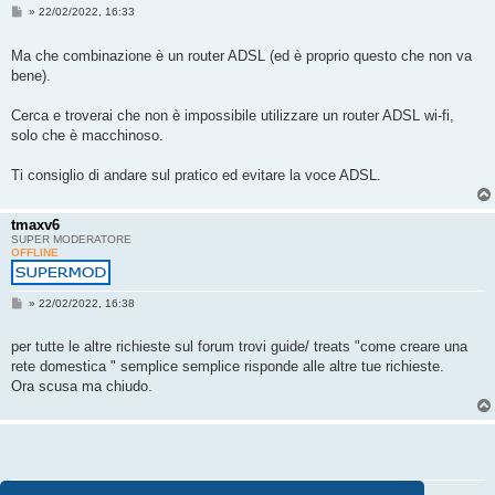
M
»
22/02/2022, 16:33
e
s
s
Ma che combinazione è un router ADSL (ed è proprio questo che non va
a
bene).
g
g
i
Cerca e troverai che non è impossibile utilizzare un router ADSL wi-fi,
o
solo che è macchinoso.
Ti consiglio di andare sul pratico ed evitare la voce ADSL.
tmaxv6
SUPER MODERATORE
OFFLINE
M
»
22/02/2022, 16:38
e
s
s
per tutte le altre richieste sul forum trovi guide/ treats "come creare una
a
rete domestica " semplice semplice risponde alle altre tue richieste.
g
g
Ora scusa ma chiudo.
i
o