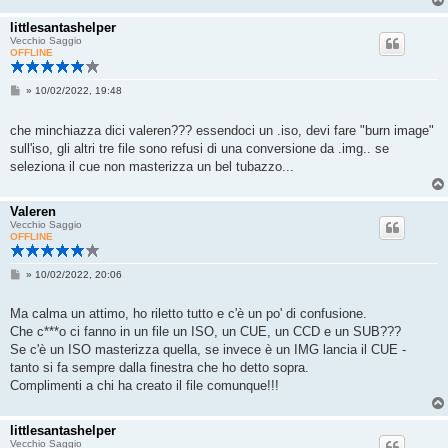
i
o
littlesantashelper
Vecchio Saggio
OFFLINE
M
»
10/02/2022, 19:48
e
s
s
che minchiazza dici valeren??? essendoci un .iso, devi fare "burn image"
a
sull'iso, gli altri tre file sono refusi di una conversione da .img.. se
g
g
seleziona il cue non masterizza un bel tubazzo...
i
o
Valeren
Vecchio Saggio
OFFLINE
M
»
10/02/2022, 20:06
e
s
s
Ma calma un attimo, ho riletto tutto e c'è un po' di confusione.
a
Che c***o ci fanno in un file un ISO, un CUE, un CCD e un SUB???
g
g
Se c'è un ISO masterizza quella, se invece è un IMG lancia il CUE -
i
tanto si fa sempre dalla finestra che ho detto sopra.
o
Complimenti a chi ha creato il file comunque!!!
littlesantashelper
Vecchio Saggio