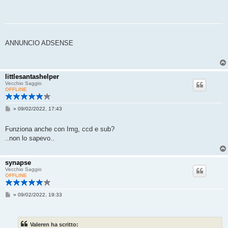
ANNUNCIO ADSENSE
littlesantashelper
Vecchio Saggio
OFFLINE
M
»
09/02/2022, 17:43
e
s
s
Funziona anche con Img, ccd e sub?
a
..non lo sapevo..
g
g
i
o
synapse
Vecchio Saggio
OFFLINE
M
»
09/02/2022, 19:33
e
s
s
a
Valeren ha scritto:
g