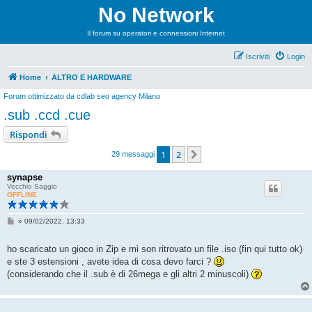
No Network
Il forum su operatori e connessioni Internet
Iscriviti
Login
Home
ALTRO E HARDWARE
Forum ottimizzato da
cdlab seo agency Milano
.sub .ccd .cue
Rispondi
1
2
Prossimo
29 messaggi
synapse
Vecchio Saggio
OFFLINE
M
»
09/02/2022, 13:33
e
s
s
ho scaricato un gioco in Zip e mi son ritrovato un file .iso (fin qui tutto ok)
a
e ste 3 estensioni , avete idea di cosa devo farci ?
g
g
(considerando che il .sub è di 26mega e gli altri 2 minuscoli)
i
o