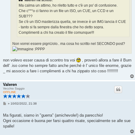
Valeren ha scritto:
o
Ma calma un attimo, ho riletto tutto e c'è un po' di confusione.
Che c***o ci fanno in un file un ISO, un CUE, un CCD e un
SUB???
Se c'è un ISO masterizza quella, se invece è un IMG lancia il CUE
- tanto si fa sempre dalla finestra che ho detto sopra.
Complimenti a chi ha creato il file comunque!!!
Non vorrei essere pignUolo.. ma cosa ho scritto nel SECONDO post?
:PPPP
non volevo esser causa di scontro tra voi
, proverò allora a fare il Burn
dell' .iso come ho sempre fatto anche perché è l' unico file enorme, grazie
_ mi associo a fare i complimenti a chi ha zippato sto coso !!!!!!!!!
Valeren
Vecchio Saggio
OFFLINE
M
»
10/02/2022, 21:38
e
s
s
Ma figurati, siamo in "guerra" (amichevole!) da parecchio!
a
Ogni occasione è buona per farsi quattro risate, specialmente se alle sue
g
g
spalle!
i
o