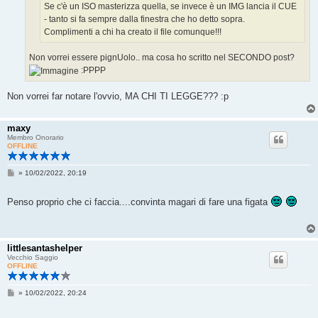
Se c'è un ISO masterizza quella, se invece è un IMG lancia il CUE
- tanto si fa sempre dalla finestra che ho detto sopra.
Complimenti a chi ha creato il file comunque!!!
Non vorrei essere pignUolo.. ma cosa ho scritto nel SECONDO post?
:PPPP
Non vorrei far notare l'ovvio, MA CHI TI LEGGE??? :p
maxy
Membro Onorario
OFFLINE
M
»
10/02/2022, 20:19
e
s
s
Penso proprio che ci faccia....convinta magari di fare una figata
a
g
g
i
o
littlesantashelper
Vecchio Saggio
OFFLINE
M
»
10/02/2022, 20:24
e
s
s