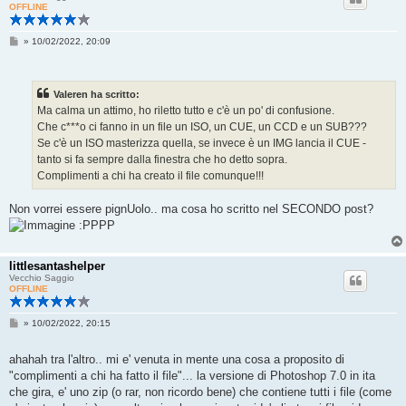
OFFLINE
M
»
10/02/2022, 20:09
e
s
s
a
Valeren ha scritto:
g
g
Ma calma un attimo, ho riletto tutto e c'è un po' di confusione.
i
Che c***o ci fanno in un file un ISO, un CUE, un CCD e un SUB???
o
Se c'è un ISO masterizza quella, se invece è un IMG lancia il CUE -
tanto si fa sempre dalla finestra che ho detto sopra.
Complimenti a chi ha creato il file comunque!!!
Non vorrei essere pignUolo.. ma cosa ho scritto nel SECONDO post?
:PPPP
littlesantashelper
Vecchio Saggio
OFFLINE
M
»
10/02/2022, 20:15
e
s
s
ahahah tra l'altro.. mi e' venuta in mente una cosa a proposito di
a
"complimenti a chi ha fatto il file"... la versione di Photoshop 7.0 in ita
g
g
che gira, e' uno zip (o rar, non ricordo bene) che contiene tutti i file (come
i