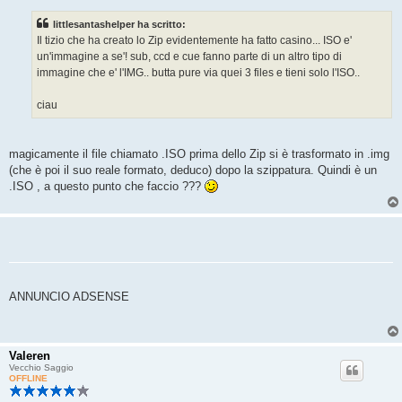
s
a
littlesantashelper ha scritto:
g
g
Il tizio che ha creato lo Zip evidentemente ha fatto casino... ISO e'
i
un'immagine a se'! sub, ccd e cue fanno parte di un altro tipo di
o
immagine che e' l'IMG.. butta pure via quei 3 files e tieni solo l'ISO..
ciau
magicamente il file chiamato .ISO prima dello Zip si è trasformato in .img
(che è poi il suo reale formato, deduco) dopo la szippatura. Quindi è un
.ISO , a questo punto che faccio ???
ANNUNCIO ADSENSE
Valeren
Vecchio Saggio
OFFLINE