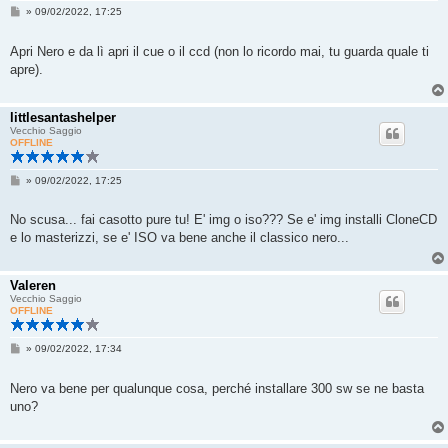
M
»
09/02/2022, 17:25
e
s
s
Apri Nero e da lì apri il cue o il ccd (non lo ricordo mai, tu guarda quale ti
a
apre).
g
g
i
o
littlesantashelper
Vecchio Saggio
OFFLINE
M
»
09/02/2022, 17:25
e
s
s
No scusa... fai casotto pure tu! E' img o iso??? Se e' img installi CloneCD
a
e lo masterizzi, se e' ISO va bene anche il classico nero...
g
g
i
o
Valeren
Vecchio Saggio
OFFLINE
M
»
09/02/2022, 17:34
e
s
s
Nero va bene per qualunque cosa, perché installare 300 sw se ne basta
a
uno?
g
g
i
o