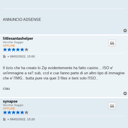
ANNUNCIO ADSENSE
littlesantashelper
Vecchio Saggio
OFFLINE
M
»
09/02/2022, 15:00
e
s
s
Il tizio che ha creato lo Zip evidentemente ha fatto casino... ISO e'
a
un'immagine a se'! sub, ccd e cue fanno parte di un altro tipo di immagine
g
g
che e' l'IMG.. butta pure via quei 3 files e tieni solo l'ISO..
i
o
ciau
synapse
Vecchio Saggio
OFFLINE
M
»
09/02/2022, 15:20
e
s