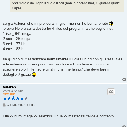
g
Apri Nero e da lì apri il cue o il ccd (non lo ricordo mai, tu guarda quale
i
ti apre).
o
so già Valeren che mi prenderai in giro , ma non ho ben afferrato
:
io apro Nero e sulla destra ho 4 files del programma che voglio inst.
1.iso _ 641 mega
2.sub _ 26 mega
3.ccd _ 771 b
4.cue _ 83 b
se gli dico di masterizzare normalmente,lui crea un cd con gli stessi files
e le estensioni rimangono così. se gli dico Burn Image , lui mi fa
scegliere solo il file .iso e gli altri che fine fanno? che devo fare in
dettaglio ? grazie
Valeren
Vecchio Saggio
OFFLINE
M
»
10/02/2022, 19:33
e
s
s
File -> burn image -> selezioni il cue -> masterizzi felice e contento.
a
g
g