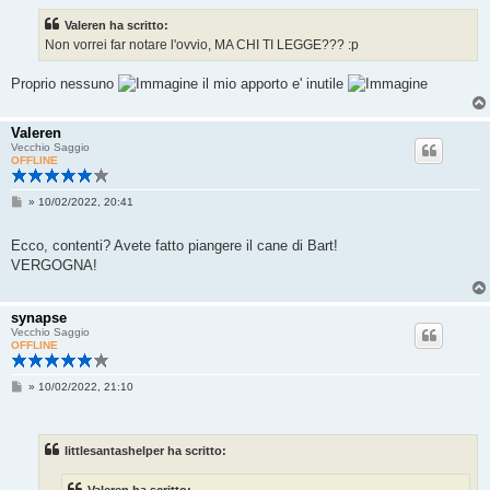
a
Valeren ha scritto:
g
g
Non vorrei far notare l'ovvio, MA CHI TI LEGGE??? :p
i
o
Proprio nessuno
il mio apporto e' inutile
Valeren
Vecchio Saggio
OFFLINE
M
»
10/02/2022, 20:41
e
s
s
Ecco, contenti? Avete fatto piangere il cane di Bart!
a
VERGOGNA!
g
g
i
o
synapse
Vecchio Saggio
OFFLINE
M
»
10/02/2022, 21:10
e
s
s
a
littlesantashelper ha scritto:
g
g
i