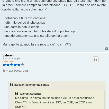
e' giusto che sia) e un altro zip che unzippato rida' gli stessi file.. idem per
o
la crack, sempre compresa nello zippone... LOLOL.. visto che non avrete
capito nulla faccio schemino :P
Photoshop 7.0 ita.zip contiene:
. tutti i file del cd di photoshop
. una cartella con la crack
. uno zip contenente.. tutti i file del cd di photoshop
. uno zip contenente.. una cartella con la crack
Ma la gente quando fa ste robe .. c'e'.. o ci fa???
Valeren
Vecchio Saggio
OFFLINE
M
»
10/02/2022, 20:17
e
s
s
a
littlesantashelper ha scritto:
g
g
i
Valeren ha scritto:
o
Ma calma un attimo, ho riletto tutto e c'è un po' di confusione.
Che c***o ci fanno in un file un ISO, un CUE, un CCD e un
SUB???