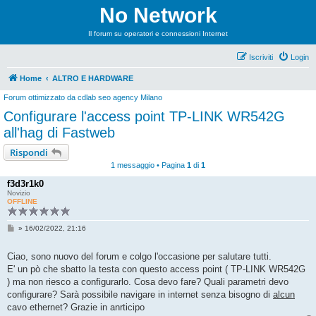
No Network
Il forum su operatori e connessioni Internet
Iscriviti
Login
Home
ALTRO E HARDWARE
Forum ottimizzato da
cdlab seo agency Milano
Configurare l'access point TP-LINK WR542G
all'hag di Fastweb
Rispondi
1 messaggio • Pagina
1
di
1
f3d3r1k0
Novizio
OFFLINE
M
»
16/02/2022, 21:16
e
s
s
Ciao, sono nuovo del forum e colgo l'occasione per salutare tutti.
a
E' un pò che sbatto la testa con questo access point ( TP-LINK WR542G
g
g
) ma non riesco a configurarlo. Cosa devo fare? Quali parametri devo
i
configurare? Sarà possibile navigare in internet senza bisogno di
alcun
o
cavo ethernet? Grazie in anrticipo