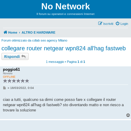
No Network
Il forum su operatori e connessioni Internet
Iscriviti
Login
Home
ALTRO E HARDWARE
Forum ottimizzato da
cdlab seo agency Milano
collegare router netgear wpn824 all'hag fastweb
Rispondi
1 messaggio • Pagina
1
di
1
poggio61
Novizio
OFFLINE
M
»
18/03/2022, 0:04
e
s
s
ciao a tutti, qualcuno sa dirmi come posso fare x collegare il router
a
netgear wpn824 all'hag di fastweb? sto diventando matto e non riesco a
g
g
trovare la soluzione
i
o