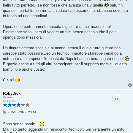
bello tutto perfetto...se non fosse che avanza una vitarella
bah, fin
quando il portatile non me la chiederà espressamente, sta bene dove sta
in fondo ad una scatolina!
Operazione perfettamente riuscita signori, è un bel maschietto!
Finalmente sono libero di vedere un film senza pericolo che il pc si
spenga dopo mezz'ora!
Un ringraziamento speciale al nonno, senza il quale tutto questo non
sarebbe stato possibile...ed un tecnico riparatore starebbe cenando al
ristorante a mie spese! Se passi da Napoli hai una birra pagata nonno!
E grazie anche a tutti gli altri partecipanti per il supporto morale...questo
bambino è anche vostro!
Ciauz!
RobyDick
Veterano
OFFLINE
M
»
15/06/2022, 23:44
e
s
s
Sono senza parole...
a
Mai riso tanto leggendo un resoconto "tecnico". Sei veramente un mito!
g