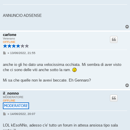
ANNUNCIO ADSENSE
carlone
Veterano
OFFLINE
M
»
13/06/2022, 21:55
e
s
s
anche io gli ho dato una velocissima occhiata. Mi sembra di aver visto
a
che ci sono delle viti anche sotto la ram.
g
g
i
Mi sa che quelle non le avevi beccate. Eh Gennaro?
o
il_nonno
MODERATORE
OFFLINE
M
»
14/06/2022, 20:07
e
s
s
LOL kEsoNNo, adesso c'e' tutto un forum in attesa ansiosa tipo sala
a