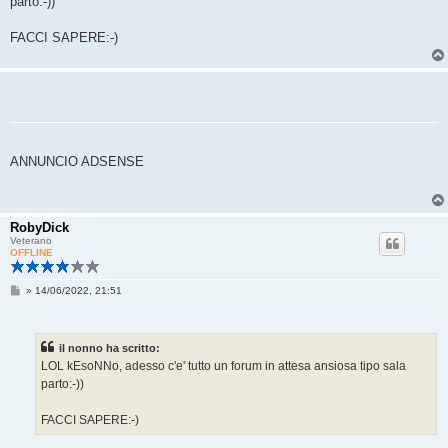
parto:-))
g
g
i
FACCI SAPERE:-)
o
ANNUNCIO ADSENSE
RobyDick
Veterano
OFFLINE
M
»
14/06/2022, 21:51
e
s
s
a
il nonno ha scritto:
g
g
LOL kEsoNNo, adesso c'e' tutto un forum in attesa ansiosa tipo sala
i
parto:-))
o
FACCI SAPERE:-)