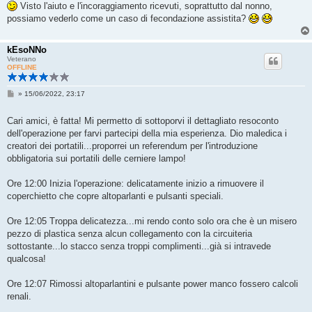
Visto l'aiuto e l'incoraggiamento ricevuti, soprattutto dal nonno,
possiamo vederlo come un caso di fecondazione assistita?
kEsoNNo
Veterano
OFFLINE
M
»
15/06/2022, 23:17
e
s
s
Cari amici, è fatta! Mi permetto di sottoporvi il dettagliato resoconto
a
dell'operazione per farvi partecipi della mia esperienza. Dio maledica i
g
g
creatori dei portatili...proporrei un referendum per l'introduzione
i
obbligatoria sui portatili delle cerniere lampo!
o
Ore 12:00 Inizia l'operazione: delicatamente inizio a rimuovere il
coperchietto che copre altoparlanti e pulsanti speciali.
Ore 12:05 Troppa delicatezza...mi rendo conto solo ora che è un misero
pezzo di plastica senza alcun collegamento con la circuiteria
sottostante...lo stacco senza troppi complimenti...già si intravede
qualcosa!
Ore 12:07 Rimossi altoparlantini e pulsante power manco fossero calcoli
renali.