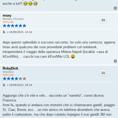
anche a lui!!!
maxy
Membro Onorario
OFFLINE
M
»
16/06/2022, 16:14
e
s
s
dopo questo splendido e succoso racconto, ho solo una certezza: appena
a
tmax avrà qualcuno dei suoi proverbiali problemi col notebook,
g
g
intraprenderà il viaggio della speranza Milano-Napoli (località: casa di
i
kEsoNNo).... cacchi tua caro kEsoNNo LOL
o
RobyDick
Veterano
OFFLINE
M
»
16/06/2022, 20:24
e
s
s
Aggiungo che c'è vite e vite... racconto un "nanetto", come diceva
a
Frassica:
g
g
Anni fa, quando si andava con motorini che si chiamavano garelli, piaggio
i
Sì, Ciao, Boxer, ecc... un mio amico mi telefona dicendomi che aveva
o
pulito il carburatore, ma che dopo cotanto impegno il suo garelli 3M non