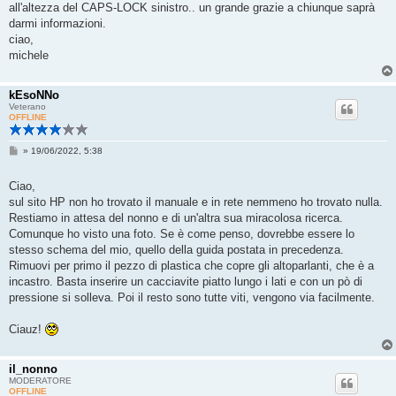
all'altezza del CAPS-LOCK sinistro.. un grande grazie a chiunque saprà
darmi informazioni.
ciao,
michele
kEsoNNo
Veterano
OFFLINE
M
»
19/06/2022, 5:38
e
s
s
Ciao,
a
sul sito HP non ho trovato il manuale e in rete nemmeno ho trovato nulla.
g
g
Restiamo in attesa del nonno e di un'altra sua miracolosa ricerca.
i
Comunque ho visto una foto. Se è come penso, dovrebbe essere lo
o
stesso schema del mio, quello della guida postata in precedenza.
Rimuovi per primo il pezzo di plastica che copre gli altoparlanti, che è a
incastro. Basta inserire un cacciavite piatto lungo i lati e con un pò di
pressione si solleva. Poi il resto sono tutte viti, vengono via facilmente.
Ciauz!
il_nonno
MODERATORE
OFFLINE