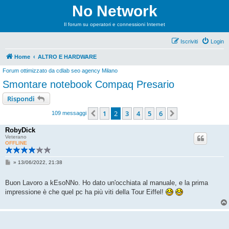
No Network
Il forum su operatori e connessioni Internet
Iscriviti
Login
Home
ALTRO E HARDWARE
Forum ottimizzato da
cdlab seo agency Milano
Smontare notebook Compaq Presario
Rispondi
1
2
3
4
5
6
Precedente
Prossimo
109 messaggi
RobyDick
Veterano
OFFLINE
M
»
13/06/2022, 21:38
e
s
s
Buon Lavoro a kEsoNNo. Ho dato un'occhiata al manuale, e la prima
a
impressione è che quel pc ha più viti della Tour Eiffel!
g
g
i
o