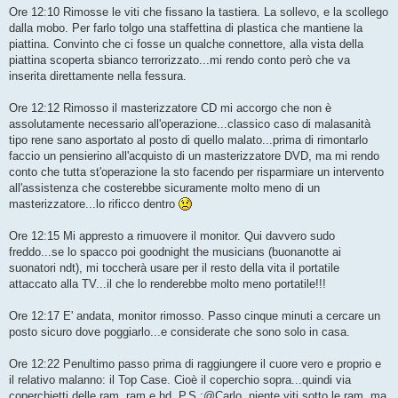
Ore 12:10 Rimosse le viti che fissano la tastiera. La sollevo, e la scollego
dalla mobo. Per farlo tolgo una staffettina di plastica che mantiene la
piattina. Convinto che ci fosse un qualche connettore, alla vista della
piattina scoperta sbianco terrorizzato...mi rendo conto però che va
inserita direttamente nella fessura.
Ore 12:12 Rimosso il masterizzatore CD mi accorgo che non è
assolutamente necessario all'operazione...classico caso di malasanità
tipo rene sano asportato al posto di quello malato...prima di rimontarlo
faccio un pensierino all'acquisto di un masterizzatore DVD, ma mi rendo
conto che tutta st'operazione la sto facendo per risparmiare un intervento
all'assistenza che costerebbe sicuramente molto meno di un
masterizzatore...lo rificco dentro
Ore 12:15 Mi appresto a rimuovere il monitor. Qui davvero sudo
freddo...se lo spacco poi goodnight the musicians (buonanotte ai
suonatori ndt), mi toccherà usare per il resto della vita il portatile
attaccato alla TV...il che lo renderebbe molto meno portatile!!!
Ore 12:17 E' andata, monitor rimosso. Passo cinque minuti a cercare un
posto sicuro dove poggiarlo...e considerate che sono solo in casa.
Ore 12:22 Penultimo passo prima di raggiungere il cuore vero e proprio e
il relativo malanno: il Top Case. Cioè il coperchio sopra...quindi via
coperchietti delle ram, ram e hd. P.S.:@Carlo, niente viti sotto le ram, ma