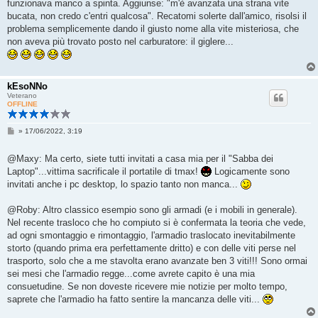
funzionava manco a spinta. Aggiunse: "m'è avanzata una strana vite
bucata, non credo c'entri qualcosa". Recatomi solerte dall'amico, risolsi il
problema semplicemente dando il giusto nome alla vite misteriosa, che
non aveva più trovato posto nel carburatore: il giglere...
kEsoNNo
Veterano
OFFLINE
M
»
17/06/2022, 3:19
e
s
s
@Maxy: Ma certo, siete tutti invitati a casa mia per il "Sabba dei
a
Laptop"...vittima sacrificale il portatile di tmax!
Logicamente sono
g
g
invitati anche i pc desktop, lo spazio tanto non manca...
i
o
@Roby: Altro classico esempio sono gli armadi (e i mobili in generale).
Nel recente trasloco che ho compiuto si è confermata la teoria che vede,
ad ogni smontaggio e rimontaggio, l'armadio traslocato inevitabilmente
storto (quando prima era perfettamente dritto) e con delle viti perse nel
trasporto, solo che a me stavolta erano avanzate ben 3 viti!!! Sono ormai
sei mesi che l'armadio regge...come avrete capito è una mia
consuetudine. Se non doveste ricevere mie notizie per molto tempo,
saprete che l'armadio ha fatto sentire la mancanza delle viti...