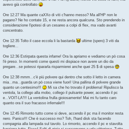
avevo già controllato
Ore 12:27 Ma quante caXXo di viti c'hanno messo? Ma all'HP non le
pagano? Ne ho contate 15, e ne resta ancora qualcuna. Sto prendendo in
considerazione l'ipotesi di un cesareo a colpi di flex, ma vado avanti
concentrato.
Ore 12:35 Tolto il case eccola li la bastarda
ultime (spero) 3 viti da
togliere...
Ore 12:36 Estirpata questa infame! Ora la apriamo e vediamo un pò cosa
l'è preso. In momenti come questi mi dispiace non avere un dio da
pregare...se potessi ripararla risparmierei anche quei 25 $ di spesa
Ore 12:38 mmm...c'è più polvere qui dentro che sotto il letto in camera
mia...ma...guarda un pò cosa viene fuori! Una pallina di polvere grande
quanto un centesimo!!!
Mi sa che ho trovato il problema! Ripulisco la
ventola, la collego alla mobo, collego il pulsante power, accendo il pc
e...VOIT-LA'!!! La ventolina frulla gioiosamente! Mai mi fu tanto caro
quanto ora il suo fracasso infernale!!!
Ore 12:45 Rimonto tutto come si deve, accendo il pc ma il monitor resta
nero. Panico!!! Che è successo mo? Toh, l'hard disk sta facendo
compagnia alla lampada sul tavolo. Lo rimonto, accendo il pc e stavolta
funziona tutto. Fiuuu! Salti di gioia si susseguono a urla vittoriose. Tutto