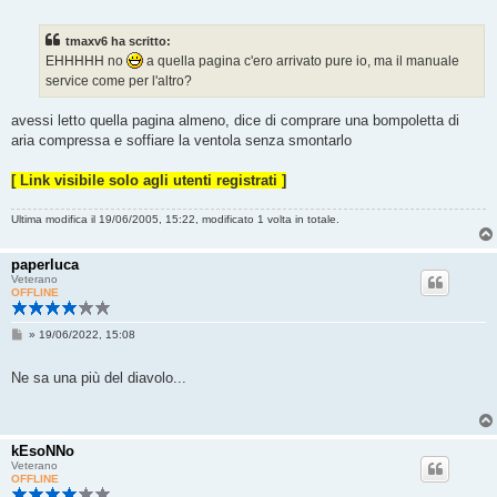
s
s
a
tmaxv6 ha scritto:
g
g
EHHHHH no
a quella pagina c'ero arrivato pure io, ma il manuale
i
service come per l'altro?
o
avessi letto quella pagina almeno, dice di comprare una bompoletta di
aria compressa e soffiare la ventola senza smontarlo
[ Link visibile solo agli utenti registrati ]
Ultima modifica il 19/06/2005, 15:22, modificato 1 volta in totale.
paperluca
Veterano
OFFLINE
M
»
19/06/2022, 15:08
e
s
s
Ne sa una più del diavolo...
a
g
g
i
o
kEsoNNo
Veterano
OFFLINE