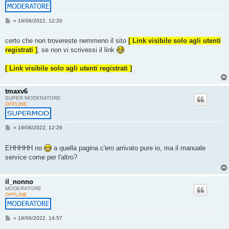
M
»
19/06/2022, 12:20
e
s
s
certo che non trovereste nemmeno il sito
[ Link visibile solo agli utenti
a
registrati ]
, se non vi scrivessi il link
g
g
i
[ Link visibile solo agli utenti registrati ]
o
tmaxv6
SUPER MODERATORE
OFFLINE
M
»
19/06/2022, 12:26
e
s
s
EHHHHH no
a quella pagina c'ero arrivato pure io, ma il manuale
a
service come per l'altro?
g
g
i
o
il_nonno
MODERATORE
OFFLINE
M
»
19/06/2022, 14:57
e