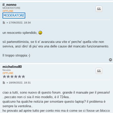
il_nonno
MODERATORE
OFFLINE
M
»
17/06/2022, 18:34
e
s
s
un resoconto splendido,
a
g
g
sii partenottimista, se ti e' avanzata una vite e' perche' quella vite non
i
serviva, anzi diro' di piu' era una delle cause del mancato funzionamento.
o
Il troppo stroppia:-)
michelino80
Novizio
OFFLINE
M
»
18/06/2022, 18:31
e
s
s
ciao a tutti, sono nuovo di questo forum. grande il manuale per il presario!
a
..peccato non ci sia il mio modello, è il 724ea..
g
g
qualcuno ha qualche notizia per smontare questo laptop? il problema è
i
sempre la ventolina..
o
ho provato ad aprire tutto per conto mio ma è come se ci fosse un blocco