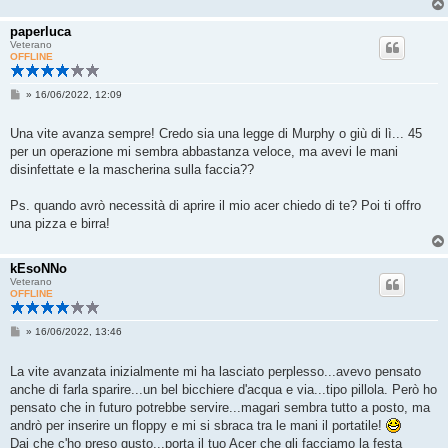
paperluca
Veterano
OFFLINE
M
»
16/06/2022, 12:09
e
s
s
Una vite avanza sempre! Credo sia una legge di Murphy o giù di lì... 45
a
per un operazione mi sembra abbastanza veloce, ma avevi le mani
g
g
disinfettate e la mascherina sulla faccia??
i
o
Ps. quando avrò necessità di aprire il mio acer chiedo di te? Poi ti offro
una pizza e birra!
kEsoNNo
Veterano
OFFLINE
M
»
16/06/2022, 13:46
e
s
s
La vite avanzata inizialmente mi ha lasciato perplesso...avevo pensato
a
anche di farla sparire...un bel bicchiere d'acqua e via...tipo pillola. Però ho
g
g
pensato che in futuro potrebbe servire...magari sembra tutto a posto, ma
i
andrò per inserire un floppy e mi si sbraca tra le mani il portatile!
o
Dai che c'ho preso gusto...porta il tuo Acer che gli facciamo la festa