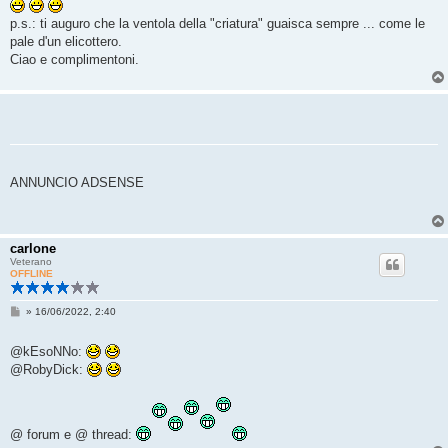
g
i
p.s.: ti auguro che la ventola della "criatura" guaisca sempre ... come le
o
pale d'un elicottero.
Ciao e complimentoni.
ANNUNCIO ADSENSE
carlone
Veterano
OFFLINE
M
»
16/06/2022, 2:40
e
s
s
@kEsoNNo:
a
@RobyDick:
g
g
i
o
@ forum e @ thread: