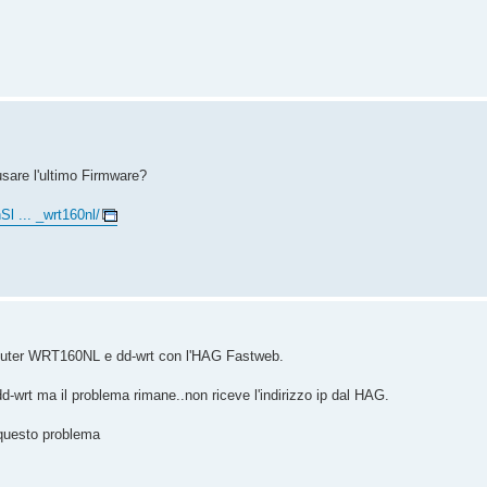
sare l'ultimo Firmware?
Sl ... _wrt160nl/
router WRT160NL e dd-wrt con l'HAG Fastweb.
d-wrt ma il problema rimane..non riceve l'indirizzo ip dal HAG.
 questo problema