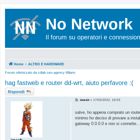
No Network
Il forum su operatori e connession
Home
ALTRO E HARDWARE
Forum ottimizzato da
cdlab seo agency Milano
hag fastweb e router dd-wrt, aiuto perfavore :(
Rispondi
M
imesh
»
17/02/2022, 19:53
e
s
s
salve, ho appena comprato un router 
a
minimo ho deciso di provare a install
g
g
gateway 0.0.0.0 e non si connette...
i
o