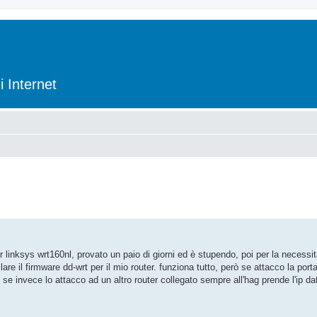
i Internet
linksys wrt160nl, provato un paio di giorni ed è stupendo, poi per la necessità
are il firmware dd-wrt per il mio router. funziona tutto, però se attacco la por
 se invece lo attacco ad un altro router collegato sempre all'hag prende l'ip da