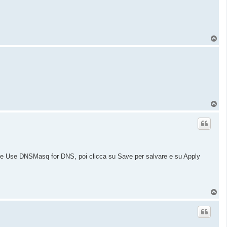
T
o
p
ione Use DNSMasq for DNS, poi clicca su Save per salvare e su Apply
T
o
p