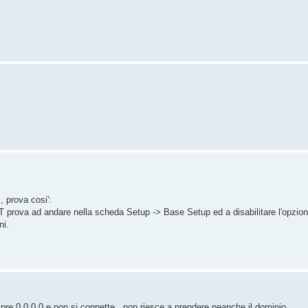
 prova cosi':
RT prova ad andare nella scheda Setup -> Base Setup ed a disabilitare l'opz
ni.
pre 0.0.0.0 e non si connette...non riesce a prendere neanche il dominio