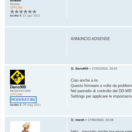
imesh
Novizio
OFFLINE
Iscritto il:
23 ago 2021
ANNUNCIO ADSENSE
M
Dario900
»
17/02/2022, 20:07
e
s
s
Ciao anche a te.
a
Questo firmware a volte da problemi,
g
Dario900
g
Nel pannello di controllo del DD-W
MODERATORE
i
OFFLINE
Settings per applicare le impostazio
o
Iscritto il:
28 mag 2021
M
imesh
»
17/02/2022, 20:28
e
s
s
fatto...riavviato anche ma esce sem