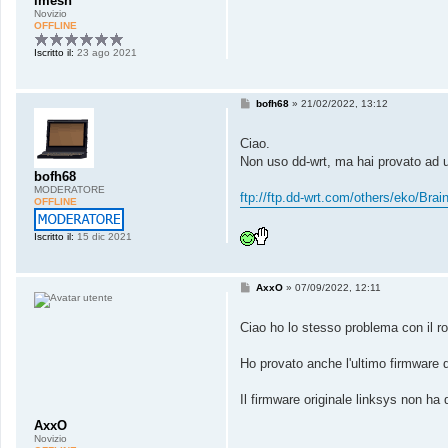
imesh
Novizio
OFFLINE
Iscritto il:
23 ago 2021
M
bofh68
»
21/02/2022, 13:12
e
s
s
Ciao.
a
Non uso dd-wrt, ma hai provato ad u
g
bofh68
g
i
MODERATORE
ftp://ftp.dd-wrt.com/others/eko/Brain
o
OFFLINE
Iscritto il:
15 dic 2021
M
AxxO
»
07/09/2022, 12:11
e
s
s
Ciao ho lo stesso problema con il 
a
g
g
Ho provato anche l'ultimo firmware d
i
o
Il firmware originale linksys non ha
AxxO
Novizio