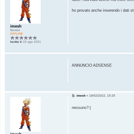
a
g
g
ho provato anche inserendo i dati sta
i
o
imesh
Novizio
OFFLINE
Iscritto il:
23 ago 2021
ANNUNCIO ADSENSE
M
imesh
»
19/02/2022, 15:25
e
s
s
nessuno?:(
a
g
g
i
o